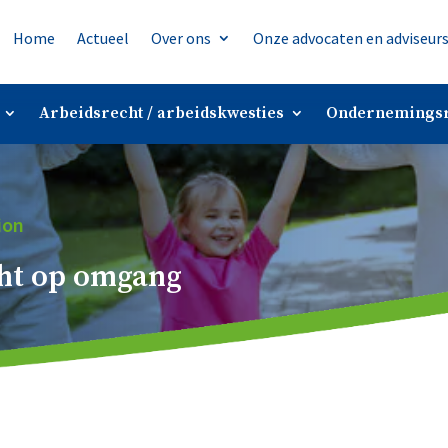
Home
Actueel
Over ons
Onze advocaten en adviseur
Arbeidsrecht / arbeidskwesties
Ondernemingsr
ion
cht op omgang