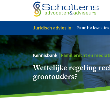
Juridisch advies in:
Familie kwesties
Kennisbank |
Familierecht en mediat
Wettelijke regeling re
grootouders?