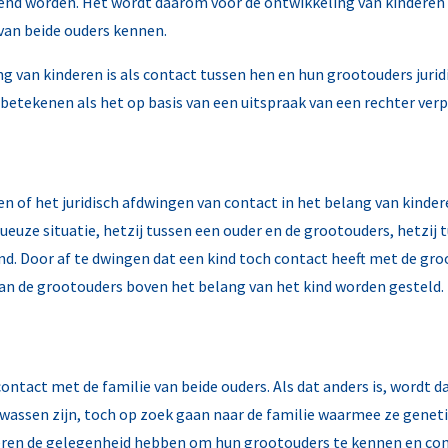
end worden. Het wordt daarom voor de ontwikkeling van kinderen 
 van beide ouders kennen.
ang van kinderen is als contact tussen hen en hun grootouders jur
nd betekenen als het op basis van een uitspraak van een rechter ve
n of het juridisch afdwingen van contact in het belang van kinde
ueuze situatie, hetzij tussen een ouder en de grootouders, hetzij
d. Door af te dwingen dat een kind toch contact heeft met de gro
n de grootouders boven het belang van het kind worden gesteld. D
contact met de familie van beide ouders. Als dat anders is, wordt d
olwassen zijn, toch op zoek gaan naar de familie waarmee ze genet
deren de gelegenheid hebben om hun grootouders te kennen en con