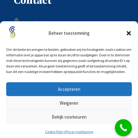
Contact

Onder de Toren 20
8302 BV Emmeloord
Beheer toestemming

0527 – 618333
Om de beste ervaringen te bieden, gebruiken wij technologieën zoals cookies om
informatie over je apparaat op te slaan en/of te raadplegen. Door in te stemmen
met deze technologieën kunnen wij gegevens zoals surfgedrag of unieke ID's op

deze site verwerken. Als je geen toestemming geeft of de toestemming intrekt,
info@scholtensadvocaten.nl
kan dit een nadelige invloed hebben op bepaalde functies en mogelijkheden.
Accepteren
Weigeren
©
COPYRIGHT 2026 |
PRIVACYVERKLARING
|
Bekijk voorkeuren
ALGEMENE VOORWAARDEN
|
WEBDESIGN:
SIGHTKICK
Cookie Policy
Privacyverklaring