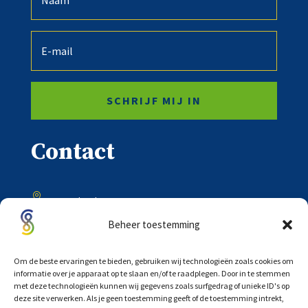
SCHRIJF MIJ IN
Contact

Onder de Toren 20
8302 BV Emmeloord
Beheer toestemming

0527 – 618333
Om de beste ervaringen te bieden, gebruiken wij technologieën zoals cookies om
informatie over je apparaat op te slaan en/of te raadplegen. Door in te stemmen
met deze technologieën kunnen wij gegevens zoals surfgedrag of unieke ID's op

deze site verwerken. Als je geen toestemming geeft of de toestemming intrekt,
info@scholtensadvocaten.nl