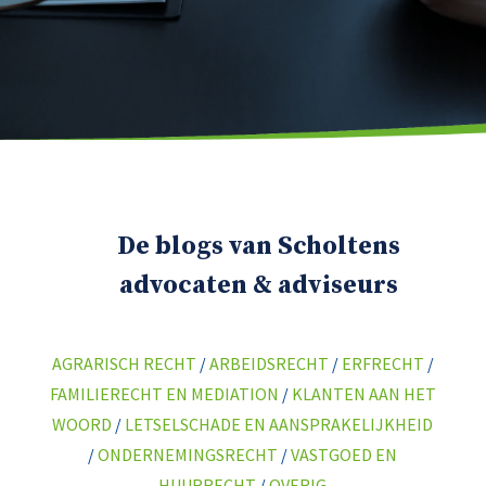
De blogs van Scholtens
advocaten & adviseurs
AGRARISCH RECHT
/
ARBEIDSRECHT
/
ERFRECHT
/
FAMILIERECHT EN MEDIATION
/
KLANTEN AAN HET
WOORD
/
LETSELSCHADE EN AANSPRAKELIJKHEID
/
ONDERNEMINGSRECHT
/
VASTGOED EN
HUURRECHT
/
OVERIG