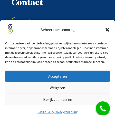
Contact

Onder de Toren 20
8302 BV Emmeloord
Beheer toestemming

0527 – 618333
Om de beste ervaringen te bieden, gebruiken wij technologieën zoals cookies om
informatie over je apparaat op te slaan en/of te raadplegen. Door in te stemmen
met deze technologieën kunnen wij gegevens zoals surfgedrag of unieke ID's op

deze site verwerken. Als je geen toestemming geeft of de toestemming intrekt,
info@scholtensadvocaten.nl
kan dit een nadelige invloed hebben op bepaalde functies en mogelijkheden.
Accepteren
Weigeren
©
COPYRIGHT 2026 |
PRIVACYVERKLARING
|
Bekijk voorkeuren
ALGEMENE VOORWAARDEN
|
WEBDESIGN:
SIGHTKICK
Cookie Policy
Privacyverklaring