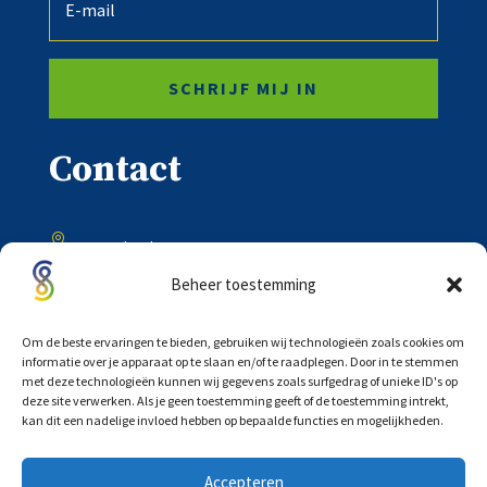
SCHRIJF MIJ IN
Contact

Onder de Toren 20
8302 BV Emmeloord
Beheer toestemming

0527 – 618333
Om de beste ervaringen te bieden, gebruiken wij technologieën zoals cookies om
informatie over je apparaat op te slaan en/of te raadplegen. Door in te stemmen
met deze technologieën kunnen wij gegevens zoals surfgedrag of unieke ID's op

deze site verwerken. Als je geen toestemming geeft of de toestemming intrekt,
info@scholtensadvocaten.nl
kan dit een nadelige invloed hebben op bepaalde functies en mogelijkheden.
Accepteren