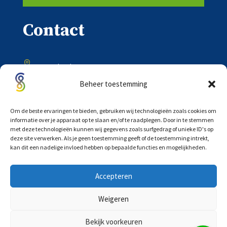
Contact

Onder de Toren 20
8302 BV Emmeloord
Beheer toestemming

0527 – 618333
Om de beste ervaringen te bieden, gebruiken wij technologieën zoals cookies om
informatie over je apparaat op te slaan en/of te raadplegen. Door in te stemmen
met deze technologieën kunnen wij gegevens zoals surfgedrag of unieke ID's op

deze site verwerken. Als je geen toestemming geeft of de toestemming intrekt,
info@scholtensadvocaten.nl
kan dit een nadelige invloed hebben op bepaalde functies en mogelijkheden.
Accepteren
Weigeren
©
COPYRIGHT 2026 |
PRIVACYVERKLARING
|
Bekijk voorkeuren
ALGEMENE VOORWAARDEN
|
WEBDESIGN: