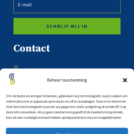
SCHRIJF MIJ IN
Contact

Onder de Toren 20
8302 BV Emmeloord
Beheer toestemming

0527 – 618333
Om de beste ervaringen te bieden, gebruiken wij technologieën zoals cookies om
informatie over je apparaat op te slaan en/of te raadplegen. Door in te stemmen
met deze technologieën kunnen wij gegevens zoals surfgedrag of unieke ID's op

deze site verwerken. Als je geen toestemming geeft of de toestemming intrekt,
info@scholtensadvocaten.nl
kan dit een nadelige invloed hebben op bepaalde functies en mogelijkheden.