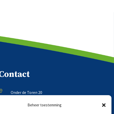
Contact

Onder de Toren 20
8302 BV Emmeloord
Beheer toestemming
