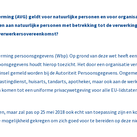
ing (AVG) geldt voor natuurlijke personen en voor organis
den aan natuurlijke personen met betrekking tot de verwerkin
en verwerkersovereenkomst?
ming persoonsgegevens (Wbp). Op grond van deze wet heeft een n
rsoonsgegevens houdt hierop toezicht. Het door een organisatie 
nsel gemeld worden bij de Autoriteit Persoonsgegevens. Ongeme
stingdienst, huisarts, tandarts, apotheker, maar ook aan de werk
 komen tot een uniforme privacywetgeving voor alle EU-lidstaten. 
den, maar zal pas op 25 mei 2018 ook echt van toepassing zijn en k
 mogelijkheid gekregen om zich goed voor te bereiden op deze nieu