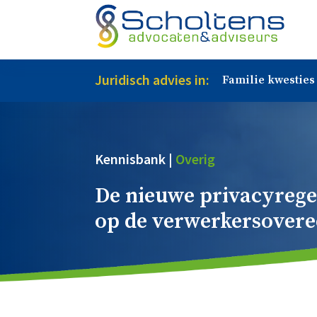
Juridisch advies in:
Familie kwesties
Kennisbank |
Overig
De nieuwe privacyregel
op de verwerkersovere