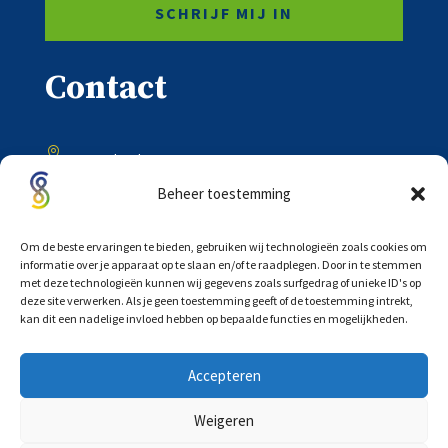
SCHRIJF MIJ IN
Contact

Onder de Toren 20
8302 BV Emmeloord
Beheer toestemming

0527 – 618333
Om de beste ervaringen te bieden, gebruiken wij technologieën zoals cookies om
informatie over je apparaat op te slaan en/of te raadplegen. Door in te stemmen
met deze technologieën kunnen wij gegevens zoals surfgedrag of unieke ID's op

deze site verwerken. Als je geen toestemming geeft of de toestemming intrekt,
info@scholtensadvocaten.nl
kan dit een nadelige invloed hebben op bepaalde functies en mogelijkheden.
Accepteren
Weigeren
©
COPYRIGHT 2026 |
PRIVACYVERKLARING
|