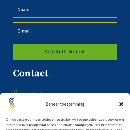
SCHRIJF MIJ IN
Contact

Onder de Toren 20
8302 BV Emmeloord
Beheer toestemming

0527 – 618333
Om de beste ervaringen te bieden, gebruiken wij technologieën zoals cookies om
informatie over je apparaat op te slaan en/of te raadplegen. Door in te stemmen
met deze technologieën kunnen wij gegevens zoals surfgedrag of unieke ID's op