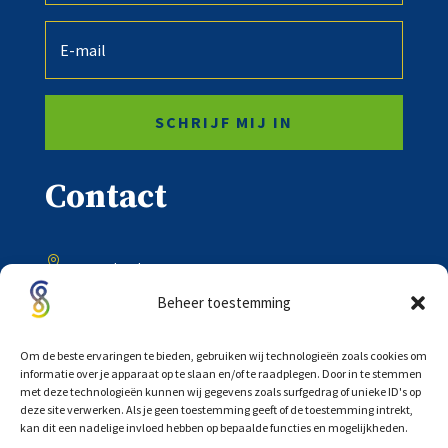
SCHRIJF MIJ IN
Contact

Onder de Toren 20
8302 BV Emmeloord
Beheer toestemming

0527 – 618333
Om de beste ervaringen te bieden, gebruiken wij technologieën zoals cookies om
informatie over je apparaat op te slaan en/of te raadplegen. Door in te stemmen
met deze technologieën kunnen wij gegevens zoals surfgedrag of unieke ID's op

deze site verwerken. Als je geen toestemming geeft of de toestemming intrekt,
info@scholtensadvocaten.nl
kan dit een nadelige invloed hebben op bepaalde functies en mogelijkheden.