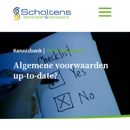
Kennisbank |
Uncategorized
Algemene voorwaarden
up-to-date?