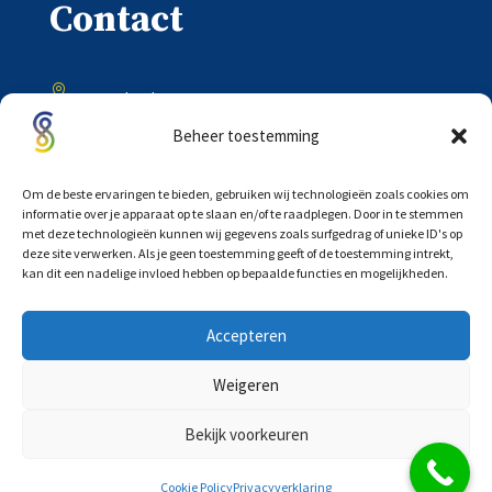
Contact

Onder de Toren 20
8302 BV Emmeloord
Beheer toestemming

0527 – 618333
Om de beste ervaringen te bieden, gebruiken wij technologieën zoals cookies om
informatie over je apparaat op te slaan en/of te raadplegen. Door in te stemmen
met deze technologieën kunnen wij gegevens zoals surfgedrag of unieke ID's op

deze site verwerken. Als je geen toestemming geeft of de toestemming intrekt,
info@scholtensadvocaten.nl
kan dit een nadelige invloed hebben op bepaalde functies en mogelijkheden.
Accepteren
Weigeren
©
COPYRIGHT 2026 |
PRIVACYVERKLARING
|
Bekijk voorkeuren
ALGEMENE VOORWAARDEN
|
WEBDESIGN:
SIGHTKICK
Cookie Policy
Privacyverklaring