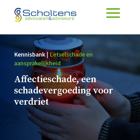
Kennisbank |
Letselschade en
aansprakelijkheid
Affectieschade, een
schadevergoeding voor
verdriet