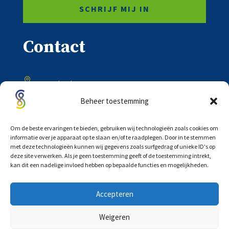
SCHRIJF MIJ IN
Contact

Onder de Toren 20
8302 BV Emmeloord
Beheer toestemming

0527 – 618333
Om de beste ervaringen te bieden, gebruiken wij technologieën zoals cookies om
informatie over je apparaat op te slaan en/of te raadplegen. Door in te stemmen
met deze technologieën kunnen wij gegevens zoals surfgedrag of unieke ID's op

deze site verwerken. Als je geen toestemming geeft of de toestemming intrekt,
info@scholtensadvocaten.nl
kan dit een nadelige invloed hebben op bepaalde functies en mogelijkheden.
Accepteren
Weigeren
©
COPYRIGHT 2026 |
PRIVACYVERKLARING
|